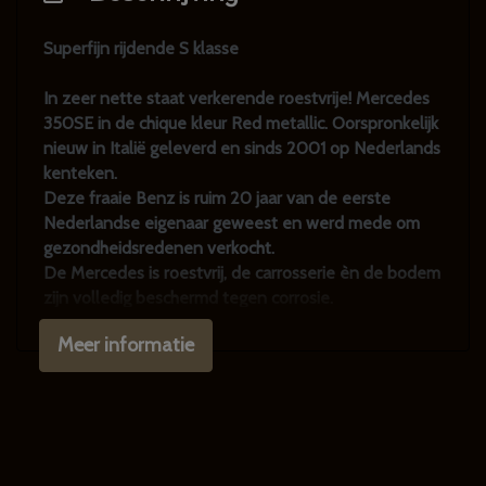
Superfijn rijdende S klasse
In zeer nette staat verkerende roestvrije! Mercedes
350SE in de chique kleur Red metallic. Oorspronkelijk
nieuw in Italië geleverd en sinds 2001 op Nederlands
kenteken.
Deze fraaie Benz is ruim 20 jaar van de eerste
Nederlandse eigenaar geweest en werd mede om
gezondheidsredenen verkocht.
De Mercedes is roestvrij, de carrosserie èn de bodem
zijn volledig beschermd tegen corrosie.
De lak is meer dan keurig te noemen, het
Meer informatie
chroomwerk in nieuwstaat. De lak heeft een zeer
mooie glans. Het interieur is recent volledig
hernieuwd en is dus in prachtige staat.
Rijden in deze oldtimer is werkelijk een feest te
noemen, dat komt ook voornamelijk door de goede