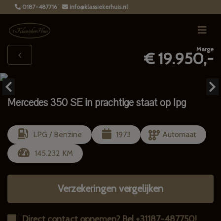
0187-487716
info@klassiekerhuis.nl
Marge
€ 19.950,-
Mercedes 350 SE in prachtige staat op lpg
LPG / Benzine
1973
Automaat
145.232 KM
Verzekeringen vergelijken
Direct contact opnemen? Bel +31187-487750!