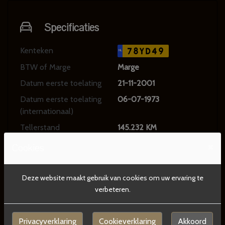
Specificaties
Kenteken
78YD49
NL
BTW of Marge
Marge
Datum eerste toelating
21-11-2001
Datum eerste toelating
06-07-1973
(internationaal)
Tellerstand
145.232 KM
Carrosserie
Sedan
×
Cookies
Kleur
Rood Metallic
Bekleding
Stof
Deze website maakt gebruik van cookies om uw ervaring te
verbeteren.
Interieurkleur
Beige
Aantal deuren
4
Privacyverklaring
Cookieverklaring
Akkoord
Aantal zitplaatsen
5