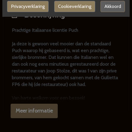
Privacyverklaring
Cookieverklaring
Akkoord
Beschrijving
Prachtige Italiaanse licentie Puch
Ja deze is gewoon veel mooier dan de standaard
Puch waarop hij gebaseerd is, wat een prachtige,
sierlijke brommer. Dat kunnen die Italianen wel en
dan ook nog eens minutieus gerestaureerd door de
restaurateur van Joop Stolze, dit was 1 van zijn prive
brommers, van hem gekocht samen met de Guilietta
FP6 die hij (de restaurateur) ook had.
Van harte welkom voor een bezoek!
Meer informatie
We hebben altijd zo'n 10-15 Volvo's V70 / 850 / 940
/ 960 in alle uitvoeringen met of zonder lpg, turbo,
automaat etc. in voorraad, check onze website
www.klassiekerhuis.nl