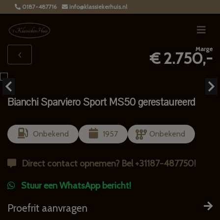
0187-487716
info@klassiekerhuis.nl
Marge
€ 2.750,-
Bianchi Sparviero Sport MS50 gerestaureerd
Onbekend
1957
Onbekend
Direct contact opnemen? Bel +31187-487750!
Stuur een WhatsApp bericht!
Proefrit aanvragen