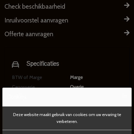
Check beschikbaarheid
Inruilvoorstel aanvragen
Offerte aanvragen
Specificaties
BTW of Marge
Marge
Carrosserie
Overig
×
Cookies
Motor en transmissie
Deze website maakt gebruik van cookies om uw ervaring te
verbeteren.