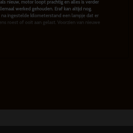
ls nieuw, motor loopt prachtig en alles is verder
llemaal werked gehouden. Eraf kan altijd nog.
e na ingestelde kilometerstand een lampje dat er
gens roest of ooit aan gelast. Voorzien van nieuwe
sleutelen dan ook niet, want hoe goed voelt alles aan
c. in voorraad, check onze website
ls de auto zakelijk aanschaffen, alle kosten `op de
20 euro per maand)
monteurs technisch nagezien is.