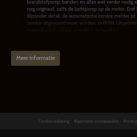
brandstofpomp, banden en alles wat verder nodig was.
nog origineel, zelfs de luchtpomp op de motor. Eraf
Bijzonder detail, de automatische service melder zi
service uitgevoerd moet worden. In 1976!!. Uitgebrei
roestvrijstalen uitlaat, overdrive en hardtop!
Als je van originaliteit houdt dan gaat deze auto je z
aan deze auto. Ik ben verliefd...
Meer informatie
Van harte welkom voor een bezoek!
We hebben altijd zo'n 10-15 Volvo's V70 / 850 / 940 
www.klassiekerhuis.nl
Klassiekers en youngtimers zijn fiscaal zeer interess
zaak` zetten waarna je minimaal bijtelling betaalt 
*APK's besteden wij uit aan een vakgarage zodat kl
Cookieverklaring
Algemene voorwaarden
Privac