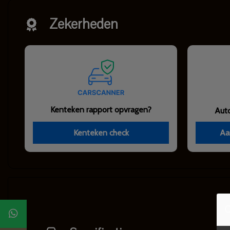
Zekerheden
Kenteken rapport opvragen?
Aut
Kenteken check
Aa
C