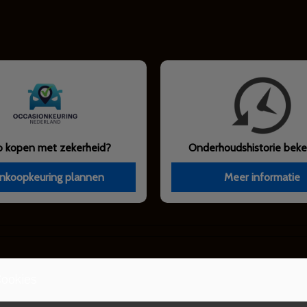
o kopen met zekerheid?
Onderhouds
historie bek
nkoopkeuring plannen
Meer informatie
ookies