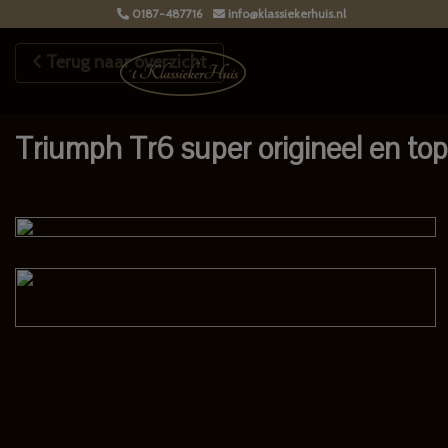
0187-487716
info@klassiekerhuis.nl
Terug naar overzicht
Triumph Tr6 super origineel en top