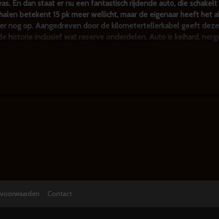
 En dan staat er nu een fantastisch rijdende auto, die schakelt a
 halen betekent 15 pk meer wellicht, maar de eigenaar heeft het a
t er nog op. Aangedreven door de kilometertellerkabel geeft dez
de historie inclusief wat reserve onderdelen. Auto is keihard, ner
eker niet teleurstellen. En als je graag wilt rijden in plaats van 
/ 960 in alle uitvoeringen met of zonder lpg, turbo, automaat et
ant voor zakelijk gebruik. Je kunt op basis van de young-timer rege
over de aanschafwaarde (indicatie Volvo V70, slechts 15 euro tot 
anten er zeker van kunnen zijn dat de auto ook nog door externe 
yvoorwaarden
Contact