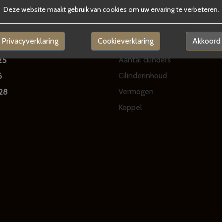
Motor en transm
Deze website maakt gebruik van cookies om uw ervaring te verbeteren.
Brandstof
12
Privacyverklaring
Cookieverklaring
Akkoord
Transmissie
Aantal cilinders
25
Cilinderinhoud
6
Vermogen
28
Koppel