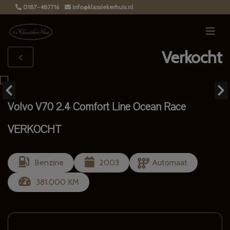
0187-487716
info@klassiekerhuis.nl
Verkocht
Volvo V70 2.4 Comfort Line Ocean Race
VERKOCHT
Benzine
2003
Automaat
381.000 KM