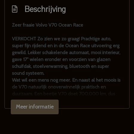
Voorstoelen in hoogte verstelbaar
Beschrijving
Voorstoelen verwarmd
Zeer fraaie Volvo V70 Ocean Race
Exterieur
VERKOCHT Zo zien we zo graag! Prachtige auto,
Achterruitwisser
super fijn rijdend en in de Ocean Race uitvoering erg
Buitenspiegels elektrisch verstel- en
gewild. Lekker schakelende automaat, mooi interieur,
gave 17" wielen eronder en voorzien van glazen
verwarmbaar
schuifdak, stoelverwarming, bluetooth en super
Centrale vergrendeling met afstandsbediening
sound systeem.
Dakrails
Wat wil een mens nog meer. En naast al het moois is
de V70 natuurlijk onoverwinnelijk praktisch en
Dimlichten automatisch
duurzaam. Een beetje V70 doet 700.000 km, dus
Elektrisch glazen schuif-/kanteldak
dan is deze net op de helft..
Meer informatie
We hebben de auto uitvoerig onder handen
Getint glas
genomen, we zijn met onze auto's altijd 2 tot 4
Koplampreiniging
dagen bezig voor ze naar de APK gaan en op de
foto. Ook rijden we met de auto's, vaak wel een paar
Lichtmetalen velgen 17"