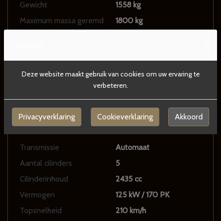
Gewicht
1558 kg
Maximum massa geremd
1800 kg
Motorrijtuigenbelasting
€ 228 - 258 per kwartaal
×
Cookies
Aantal sleutels
2
Aantal handzenders
2
Deze website maakt gebruik van cookies om uw ervaring te
verbeteren.
Motor en transmissie
Privacyverklaring
Cookieverklaring
Akkoord
Brandstof
Benzine
Transmissie
Automaat
Aantal cilinders
5
Cilinderinhoud
2435 cc
Vermogen
125 kW / 170 PK
Topsnelheid
210 km/h