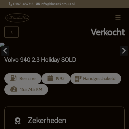
0187-487716
info@klassiekerhuis.nl
Verkocht
Volvo 940 2.3 Holiday SOLD
Benzine
1993
Handgeschakeld
155.745 KM
Zekerheden