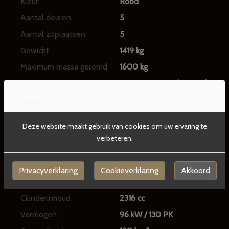
Kleur
Rood
Aantal deuren
5
Aantal zitplaatsen
5
Gewicht
1419 kg
Maximum massa geremd
1600 kg
Motorrijtuigenbelasting
€ 185 - 208 per kwartaal
×
Cookies
Motor en transmissie
Deze website maakt gebruik van cookies om uw ervaring te
verbeteren.
Brandstof
Benzine
Transmissie
Handgeschakeld
Privacyverklaring
Cookieverklaring
Akkoord
Aantal cilinders
4
Cilinderinhoud
2316 cc
Vermogen
96 kW / 130 PK