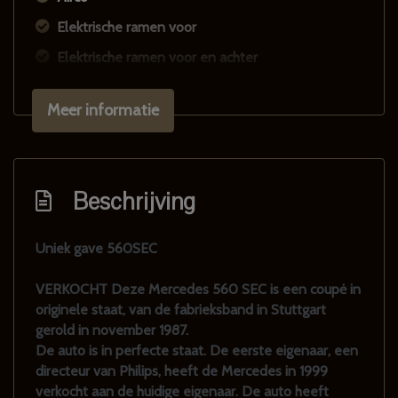
Elektrische ramen voor
Elektrische ramen voor en achter
Microvezel bekleding
Meer informatie
Stuurbekrachtiging
Velours bekleding
Overige
Beschrijving
Anti blokkeer systeem
Uniek gave 560SEC
Bestuurdersairbag
Centr. deurvergr. en elektrische ramen+stuurbekr
VERKOCHT Deze Mercedes 560 SEC is een coupė in
originele staat, van de fabrieksband in Stuttgart
gerold in november 1987.
De auto is in perfecte staat. De eerste eigenaar, een
directeur van Philips, heeft de Mercedes in 1999
verkocht aan de huidige eigenaar. De auto heeft