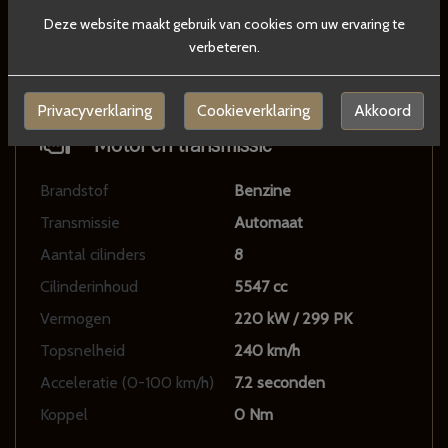
Deze website maakt gebruik van cookies om uw ervaring te
Motorrijtuigenbelasting
€ 250 - 283 per kwartaal
verbeteren.
Aantal sleutels
3
Privacyverklaring
Cookieverklaring
Akkoord
Motor en transmissie
Brandstof
Benzine
Transmissie
Automaat
Aantal cilinders
8
Cilinderinhoud
5547 cc
Vermogen
220 kW / 299 PK
Topsnelheid
240 km/h
Acceleratie (0-100 km/h)
7.2 seconden
Koppel
0 Nm