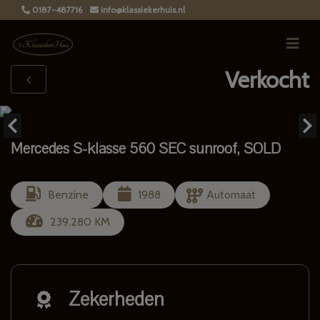
0187-487716
info@klassiekerhuis.nl
Verkocht
Mercedes S-klasse 560 SEC sunroof, SOLD
Benzine
1988
Automaat
239.280 KM
Zekerheden