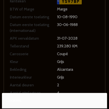
Kenteken
YS97BP
NL
BTW of Marge
Marge
Datum eerste toelating
10-08-1990
Datum eerste toelating
30-06-1988
(internationaal)
APK vervaldatum
31-07-2028
Tellerstand
239.280 KM
Carrosserie
Coupé
Kleur
Grijs
Bekleding
Alcantara
Interieurkleur
Grijs
Aantal deuren
2
Aantal zitplaatsen
4
×
Cookies
Gewicht
1720 kg
Maximum massa geremd
1500 kg