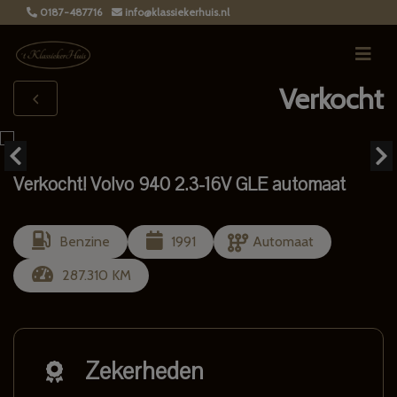
0187-487716
info@klassiekerhuis.nl
Verkocht
Verkocht! Volvo 940 2.3-16V GLE automaat
Benzine
1991
Automaat
287.310 KM
Zekerheden