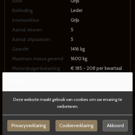
Kleur
Grijs
Bekleding
Leder
Interieurkleur
Grijs
Aantal deuren
5
Aantal zitplaatsen
5
Gewicht
1416 kg
Maximum massa geremd
1600 kg
Motorrijtuigenbelasting
€ 185 - 208 per kwartaal
×
Cookies
Motor en transmissie
Deze website maakt gebruik van cookies om uw ervaring te
verbeteren.
Brandstof
Benzine
Transmissie
Automaat
Privacyverklaring
Cookieverklaring
Akkoord
Aantal cilinders
4