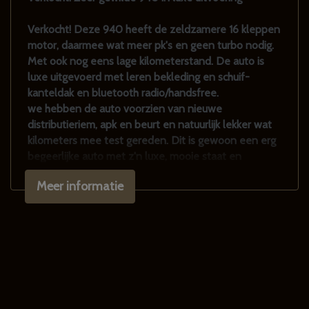
Stuurbekrachtiging
Verkocht! Deze 940 heeft de zeldzamere 16 kleppen
Voorstoelen in hoogte verstelbaar
motor, daarmee wat meer pk's en geen turbo nodig.
Voorstoelen verwarmd
Met ook nog eens lage kilometerstand. De auto is
luxe uitgevoerd met leren bekleding en schuif-
Overige
kanteldak en bluetooth radio/handsfree.
we hebben de auto voorzien van nieuwe
Anti blokkeer systeem
distributieriem, apk en beurt en natuurlijk lekker wat
kilometers mee test gereden. Dit is gewoon een erg
Bluetooth carkit
begeerlijke auto met z'n luxe, mooie staat en
Centr. deurvergr. en getint glas+stuurbekr
rijeigenschappen.
Meer informatie
Van harte welkom voor een bezoek!
We hebben altijd zo'n 10-15 Volvo's V70 / 850 / 940
/ 960 in alle uitvoeringen met of zonder lpg, turbo,
automaat etc. in voorraad, check onze website
www.klassiekerhuis.nl