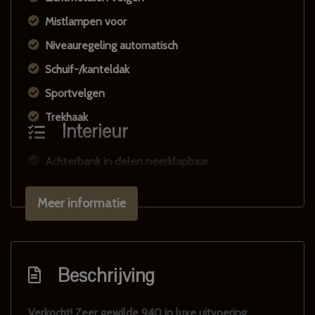
Mistlampen voor
Niveauregeling automatisch
Schuif-/kanteldak
Sportvelgen
Trekhaak
Interieur
Achterbank in delen neerklapbaar
Bestuurdersstoel in hoogte verstelbaar
Meer informatie
Elektrische ramen achter
Elektrische ramen voor
Lederen bekleding
Beschrijving
Lederen interieur
Middenarmsteun voor
Verkocht! Zeer gewilde 940 in luxe uitvoering