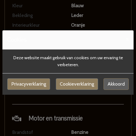
Kleur
Blauw
Bekleding
Leder
Interieurkleur
Oranje
Aantal deuren
5
×
Cookies
Aantal zitplaatsen
7
Gewicht
2145 kg
Deze website maakt gebruik van cookies om uw ervaring te
Maximum massa geremd
3500 kg
verbeteren.
Motorrijtuigenbelasting
€ 355 - 404 per kwartaal
Aantal sleutels
2
Privacyverklaring
Cookieverklaring
Akkoord
Aantal handzenders
2
Motor en transmissie
Brandstof
Benzine