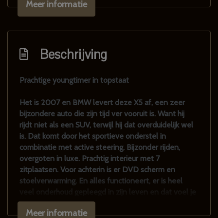
Meer informatie
Metaalkleur
Mistlampen voor
Park distance control
Beschrijving
Parkeersensor voor en achter
Sportvelgen
Prachtige youngtimer in topstaat
Trekhaak met afneembare kogel
Het is 2007 en BMW levert deze X5 af, een zeer
Voor-en achterspoiler
bijzondere auto die zijn tijd ver vooruit is. Want hij
rijdt niet als een SUV, terwijl hij dat overduidelijk wel
Interieur
is. Dat komt door het sportieve onderstel in
combinatie met active steering. Bijzonder rijden,
7-persoons uitvoering
overgoten in luxe. Prachtig interieur met 7
Achterbank in delen neerklapbaar
zitplaatsen. Voor achterin is er DVD scherm en
stoelverwarming. En alles functioneert, er is heel
Achterbank verwarmd
veel onderhoud gepleegd in zijn leven en dat voel je
Airco automatisch
in het rijden. Alles voelt vers en fris aan. De auto
Meer informatie
heeft afgelopen jaar bij een relatie van ons gereden,