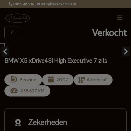
0187-487716
info@klassiekerhuis.nl
Verkocht
BMW X5 xDrive48i High Executive 7 zits
Benzine
2007
Automaat
258.627 KM
Zekerheden