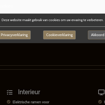
ookies
Maximum aantal toeren per m
Koppel
Deze website maakt gebruik van cookies om uw ervaring te verbeteren.
Gemiddeld verbruik
Privacyverklaring
Cookieverklaring
Akkoord
Interieur
Elektrische ramen voor