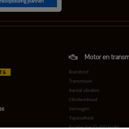
nkoopkeuring plannen
Motor en transm
Brandstof
TG
Transmissie
Aantal cilinders
Cilinderinhoud
Vermogen
26
Topsnelheid
Acceleratie (0-100 km/h)