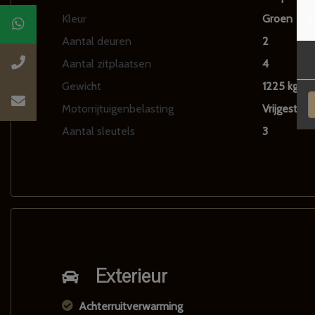
C
Kleur
Groen
Aantal deuren
2
Aantal zitplaatsen
4
Gewicht
1225 kg
Motorrijtuigenbelasting
Vrijgesteld
Aantal sleutels
3
Exterieur
Achterruitverwarming