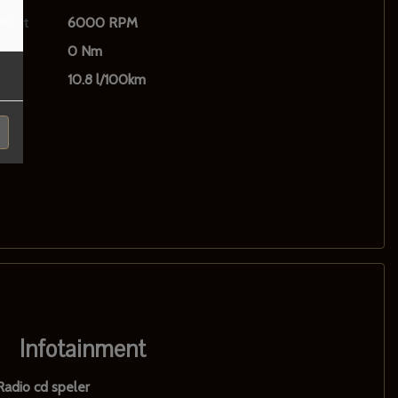
×
inuut
6000 RPM
0 Nm
10.8 l/100km
Infotainment
Radio cd speler