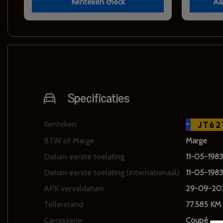
Kenteken check
Aa
Specificaties
Kenteken
JT62
NL
BTW of Marge
Marge
Datum eerste toelating
11-05-1983
Datum eerste toelating (internationaal)
11-05-1983
APK vervaldatum
29-09-20
Tellerstand
77.585 KM
Carrosserie
Coupé