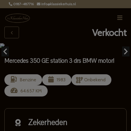
0187-487716
info@klassiekerhuis.nl
Verkocht
Mercedes 350 GE station 3 drs BMW motor!
Benzine
1983
Onbekend
64.657 KM
Zekerheden