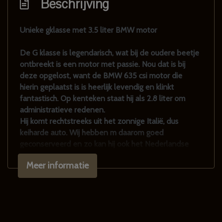
Beschrijving
Unieke gklasse met 3.5 liter BMW motor
De G klasse is legendarisch, wat bij de oudere beetje
ontbreekt is een motor met passie. Nou dat is bij
deze opgelost, want de BMW 635 csi motor die
hierin geplaatst is is heerlijk levendig en klinkt
fantastisch. Op kenteken staat hij als 2.8 liter om
administratieve redenen.
Hij komt rechtstreeks uit het zonnige Italië, dus
keiharde auto. Wij hebben m daarom goed
geconserveerd en zo kan hij ook het Nederlandse
klimaat weerstaan. Auto komt met originele banden
Meer informatie
en velgen en de wielen waarmee hij op de foto
staat.
Voorzien van elektrische ramen, lier en
hoofdschakelaar. Natuurlijk ook minder extreem te
maken met wat kleinere wielen. Alles is mogelijk,