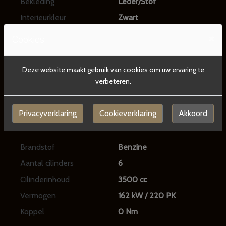
Bekleding
Leder/Stof
Interieurkleur
Zwart
Aantal zitplaatsen
5
×
Cookies
Gewicht
2021 kg
Motorrijtuigenbelasting
Vrijgesteld
Deze website maakt gebruik van cookies om uw ervaring te
verbeteren.
Aantal sleutels
3
Privacyverklaring
Cookieverklaring
Akkoord
Motor en transmissie
Brandstof
Benzine
Aantal cilinders
6
Cilinderinhoud
3500 cc
Vermogen
162 kW / 220 PK
Koppel
0 Nm