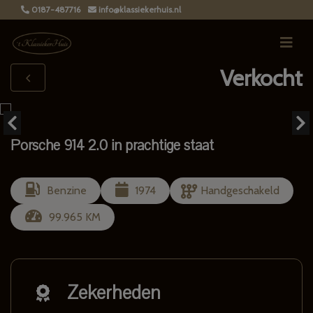
0187-487716
info@klassiekerhuis.nl
Verkocht
Porsche 914 2.0 in prachtige staat
Benzine
1974
Handgeschakeld
99.965 KM
Zekerheden