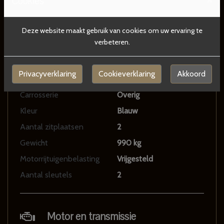
Cookies
Kenteken
55YD71
NL
BTW of Marge
Marge
Deze website maakt gebruik van cookies om uw ervaring te
Datum eerste toelating
05-02-2019
verbeteren.
Datum eerste toelating
30-06-1974
(internationaal)
Privacyverklaring
Cookieverklaring
Akkoord
Tellerstand
99.965 KM
Carrosserie
Overig
Kleur
Blauw
Aantal zitplaatsen
2
Gewicht
990 kg
Motorrijtuigenbelasting
Vrijgesteld
Aantal sleutels
2
Motor en transmissie