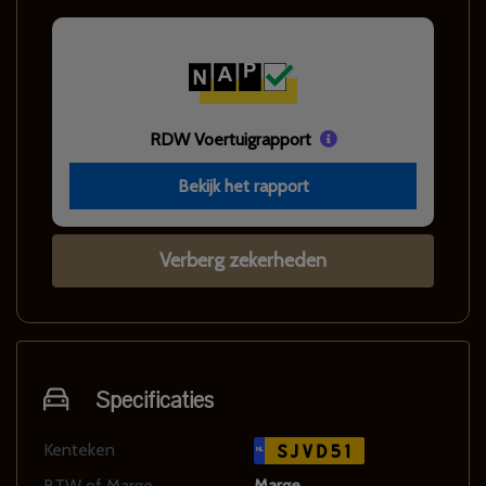
RDW Voertuigrapport
Bekijk het rapport
Verberg zekerheden
Specificaties
Kenteken
SJVD51
NL
BTW of Marge
Marge