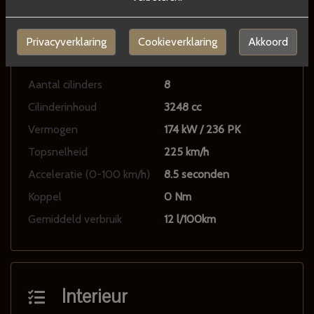
Motor en transmissie
Brandstof
Benzine
Privacyverklaring
Cookieverklaring
Akkoord
Transmissie
Automaat
Aantal cilinders
8
Cilinderinhoud
3248 cc
Vermogen
174 kW / 236 PK
Topsnelheid
225 km/h
Acceleratie (0-100 km/h)
8.5 seconden
Koppel
0 Nm
Gemiddeld verbruik
12 l/100km
Interieur