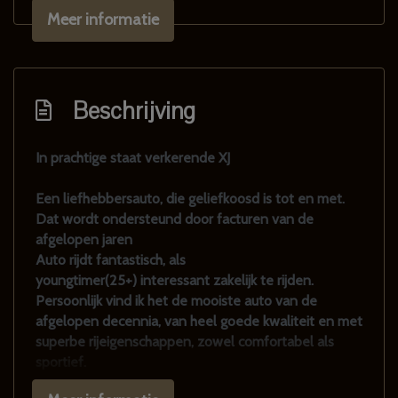
Meer informatie
Achterruitverwarming
Antenne automatisch
Buitenspiegels elektrisch verstel- en
Beschrijving
verwarmbaar
Centrale vergrendeling met afstandsbediening
In prachtige staat verkerende XJ
Gelaagde voorruit en getint glas rondom
Een liefhebbersauto, die geliefkoosd is tot en met.
Halogeen koplampen
Dat wordt ondersteund door facturen van de
Koplampen in hoogte verstelbaar
afgelopen jaren
Auto rijdt fantastisch, als
Lichtmetalen velgen
youngtimer(25+) interessant zakelijk te rijden.
Lichtmetalen velgen 16"
Persoonlijk vind ik het de mooiste auto van de
Mistlampen voor
afgelopen decennia, van heel goede kwaliteit en met
superbe rijeigenschappen, zowel comfortabel als
Sportonderstel
sportief.
Voorzien van de goede lichtmetalen wielen en voor
Overige