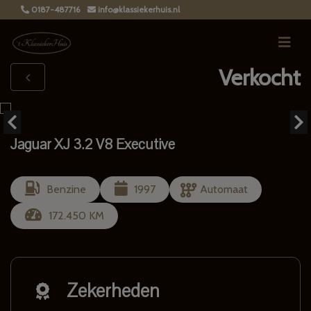
0187-487716
info@klassiekerhuis.nl
Verkocht
Jaguar XJ 3.2 V8 Executive
Benzine
1997
Automaat
172.450 KM
Zekerheden