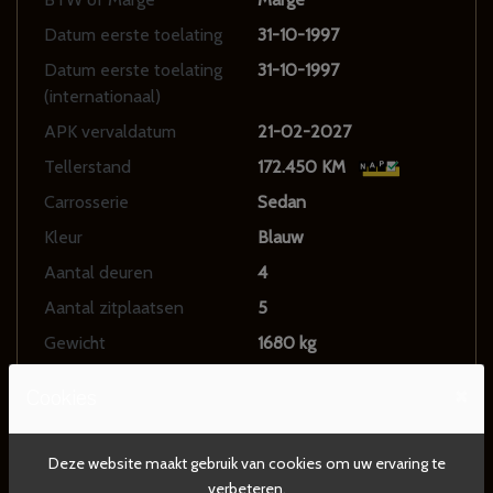
Datum eerste toelating
31-10-1997
Datum eerste toelating
31-10-1997
(internationaal)
APK vervaldatum
21-02-2027
Tellerstand
172.450 KM
Carrosserie
Sedan
Kleur
Blauw
Aantal deuren
4
Aantal zitplaatsen
5
Gewicht
1680 kg
Maximum massa geremd
1900 kg
×
Cookies
Motorrijtuigenbelasting
€ 214 - 234 per kwartaal
Deze website maakt gebruik van cookies om uw ervaring te
verbeteren.