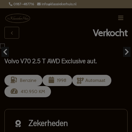
0187-487716
info@klassiekerhuis.nl
Verkocht
Volvo V70 2.5 T AWD Exclusive aut.
Benzine
1998
Automaat
410.950 KM
Zekerheden