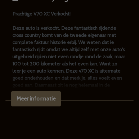
Stuur verstelbaar
Stuurbekrachtiging
Prachtige V70 XC Verkocht!
Verstelbare stuurkolom
Deze auto is verkocht. Deze fantastisch rijdende
Voorstoel(en) elektrisch verstelbaar
cross country komt van de tweede eigenaar met
complete faktuur historie erbij. We weten dat ie
Voorstoelen verwarmd
fantastisch rijdt omdat we altijd zelf met onze auto's
Exterieur
uitgebreid rijden niet even rondje rond de zaak, maar
100 tot 200 kilometer als het even kan. Want zo
Achterruitwisser
leer je een auto kennen. Deze v70 XC is uitermate
goed onderhouden en dat merk je, alles voelt even
Buitenspiegels elektrisch verstel- en
goed aan. Daarnaast zit ie nog helemaal in de
verwarmbaar
originele lak. Voorzien van nieuwe Michelin banden
Meer informatie
Buitenspiegels in carrosseriekleur
rondom, nieuwe bougies en apk. Alles functioneert
zoals het hoort en onze bumpers blijven wel voor
Centrale vergrendeling
altijd mooi, dus geen vale bumpers meer.
Dakrails
Auto heeft bij ons net onderhoudsbeurt gehad en is
klaar voor nog vele honderdduizenden kilometers.
Getint glas