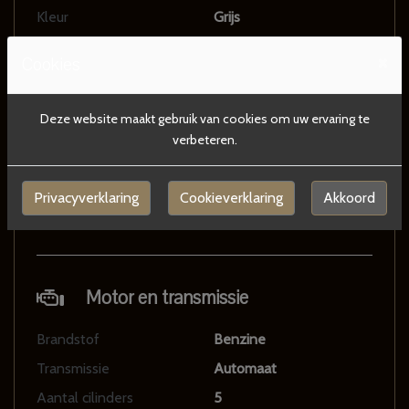
Kleur
Grijs
Aantal deuren
5
×
Cookies
Aantal zitplaatsen
5
Gewicht
1615 kg
Deze website maakt gebruik van cookies om uw ervaring te
Maximum massa geremd
1600 kg
verbeteren.
Motorrijtuigenbelasting
€ 224 - 252 per kwartaal
Aantal sleutels
1
Privacyverklaring
Cookieverklaring
Akkoord
Aantal handzenders
1
Motor en transmissie
Brandstof
Benzine
Transmissie
Automaat
Aantal cilinders
5