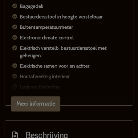
Bagagedek
Bestuurdersstoel in hoogte verstelbaar
Buitentemperatuurmeter
Electronic climate control
Elektrisch verstelb. bestuurdersstoel met
geheugen
Elektrische ramen voor en achter
Houtafwerking interieur
Lederen bekleding
Lendesteun(en) verstelbaar
Meer informatie
Middenarmsteun voor
Passagiersstoel in hoogte verstelbaar
Skiluik
Beschrijving